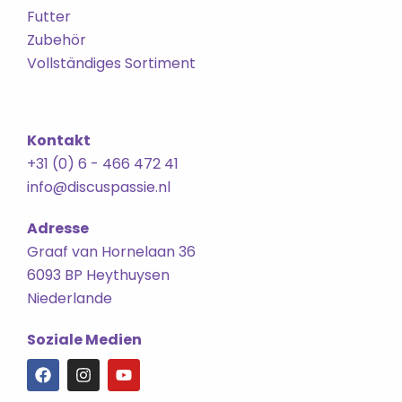
Futter
Zubehör
Vollständiges Sortiment
Kontakt
+31 (0) 6 - 466 472 41
info@discuspassie.nl
Adresse
Graaf van Hornelaan 36
6093 BP Heythuysen
Niederlande
Soziale Medien
F
I
Y
a
n
o
c
s
u