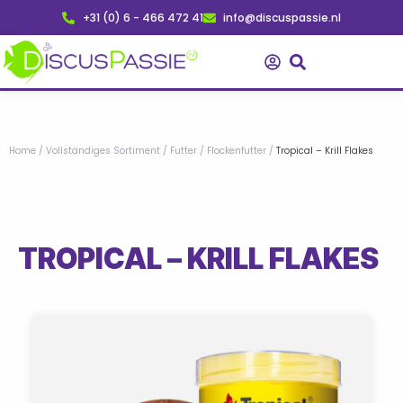
Zum
+31 (0) 6 - 466 472 41
info@discuspassie.nl
Inhalt
springen
Home
/
Vollständiges Sortiment
/
Futter
/
Flockenfutter
/
Tropical – Krill Flakes
TROPICAL – KRILL FLAKES