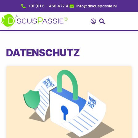
Zum
+31 (0) 6 - 466 472 41
info@discuspassie.nl
Inhalt
springen
DATENSCHUTZ