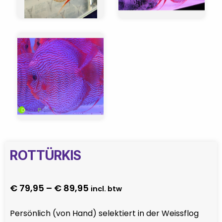
ROTTÜRKIS
Preisspanne:
€
79,95
–
€
89,95
incl. btw
€ 79,95
Persönlich (von Hand) selektiert in der Weissflog
bis