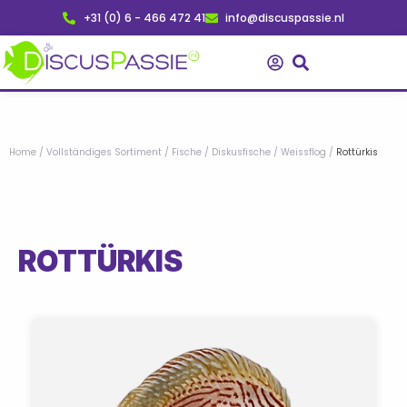
Zum
+31 (0) 6 - 466 472 41
info@discuspassie.nl
Inhalt
springen
Home
/
Vollständiges Sortiment
/
Fische
/
Diskusfische
/
Weissflog
/
Rottürkis
ROTTÜRKIS