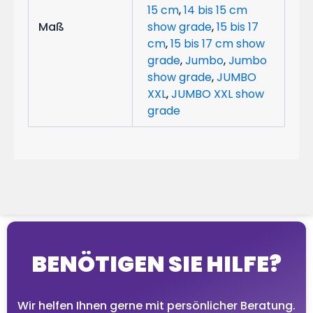
15 cm
,
14 bis 15 cm
Maß
show grade
,
15 bis 17
cm
,
15 bis 17 cm show
grade
,
Jumbo
,
Jumbo
show grade
,
JUMBO
XXL
,
JUMBO XXL show
grade
BENÖTIGEN SIE HILFE?
Wir helfen Ihnen gerne mit persönlicher Beratung.