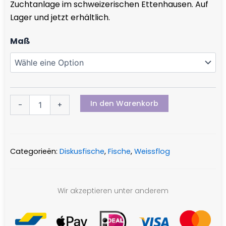
Zuchtanlage im schweizerischen Ettenhausen. Auf
€ 89,95
Lager und jetzt erhältlich.
Rottürkis
Maß
Menge
In den Warenkorb
-
+
Categorieën:
Diskusfische
,
Fische
,
Weissflog
Wir akzeptieren unter anderem