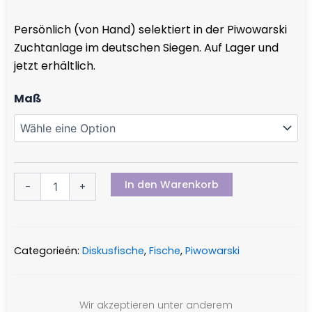
€ 37,50
Persönlich (von Hand) selektiert in der Piwowarski
bis
Zuchtanlage im deutschen Siegen. Auf Lager und
€ 49,95
jetzt erhältlich.
Blue
Maß
Diamond
Snakeskin
Menge
In den Warenkorb
-
+
Categorieën:
Diskusfische
,
Fische
,
Piwowarski
Wir akzeptieren unter anderem