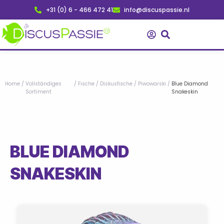
Zum
+31 (0) 6 - 466 472 41
info@discuspassie.nl
Inhalt
springen
Home
/
Vollständiges
/
Fische
/
Diskusfische
/
Piwowarski
/
Blue Diamond
Sortiment
Snakeskin
BLUE DIAMOND
SNAKESKIN