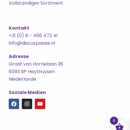
Vollständiges Sortiment
Kontakt
+31 (0) 6 - 466 472 41
info@discuspassie.nl
Adresse
Graaf van Hornelaan 36
6093 BP Heythuysen
Niederlande
Soziale Medien
F
I
Y
a
n
o
c
s
u
e
t
t
0
b
a
u
o
g
b