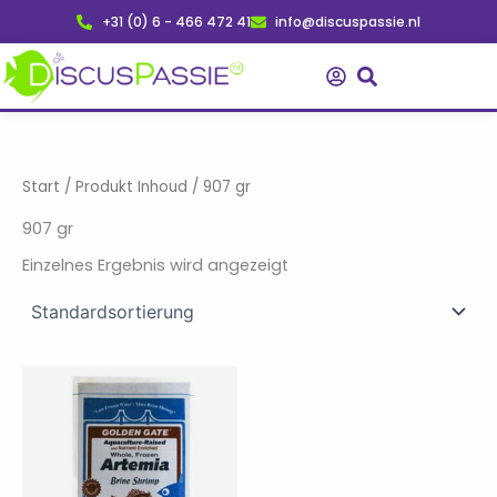
Zum
+31 (0) 6 - 466 472 41
info@discuspassie.nl
Inhalt
springen
Start
/ Produkt Inhoud / 907 gr
907 gr
Einzelnes Ergebnis wird angezeigt
Preisspanne:
Dieses
€ 12,75
Produkt
bis
weist
€ 19,95
mehrere
Varianten