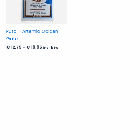
auf.
Die
Optionen
können
Ruto – Artemia Golden
auf
Gate
der
€
12,75
–
€
19,95
incl. btw
Produktseite
gewählt
werden